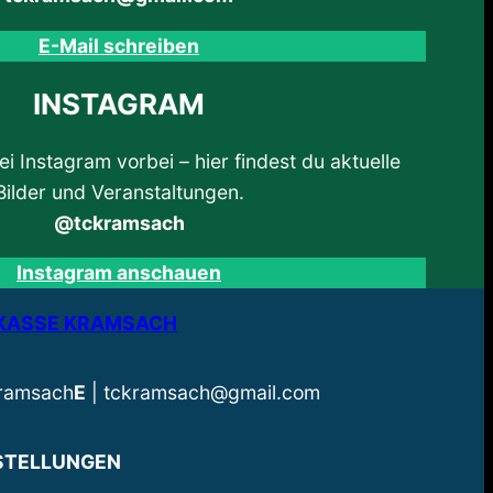
E-Mail schreiben
INSTAGRAM
i Instagram vorbei – hier findest du aktuelle
Bilder und Veranstaltungen.
@tckramsach
Instagram anschauen
RKASSE KRAMSACH
Kramsach
E
| tckramsach@gmail.com
STELLUNGEN