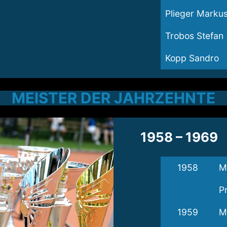
Plieger Marku
Trobos Stefan
Kopp Sandro
MEISTER DER JAHRZEHNTE
1958 – 1969
1958
M
P
1959
M