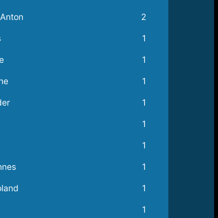
Anton
2
s
1
e
1
ne
1
der
1
1
1
nnes
1
oland
1
1