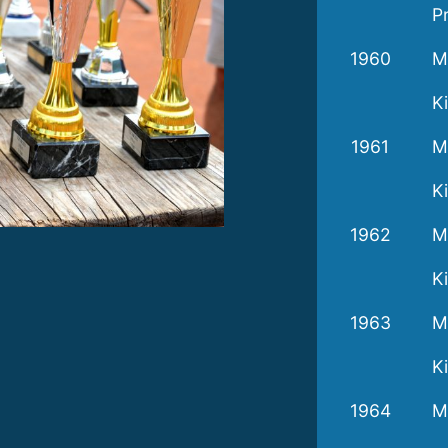
P
1960
M
Ki
1961
M
Ki
1962
M
Ki
1963
M
Ki
1964
M