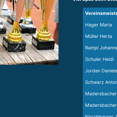
Vereinsmeist
Hager Maria
Müller Herta
Rampl Johann
Schuler Heidi
Jordan Daniel
Schwarz Anto
Madersbacher
Madersbacher
Naschberger J