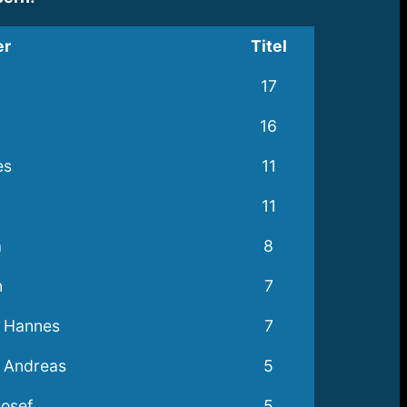
er
Titel
17
16
es
11
11
a
8
n
7
 Hannes
7
 Andreas
5
osef
5