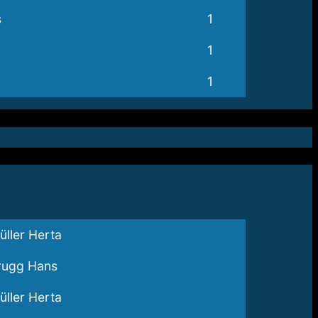
s
1
1
1
üller Herta
rugg Hans
üller Herta