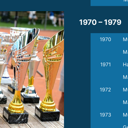
1970 – 1979
1970
Mü
M
1971
H
M
1972
Mü
M
1973
Mü
Ge