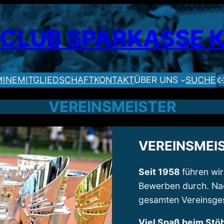
SCLUB SPARKASSE
MINE
MITGLIEDSCHAFT
KONTAKT
ÜBER UNS
SUCHE
VEREINSMEISTER
VEREINSMEIS
Seit 1958
führen wi
Bewerben durch. Nach
gesamten Vereinsges
Viel Spaß beim Stö