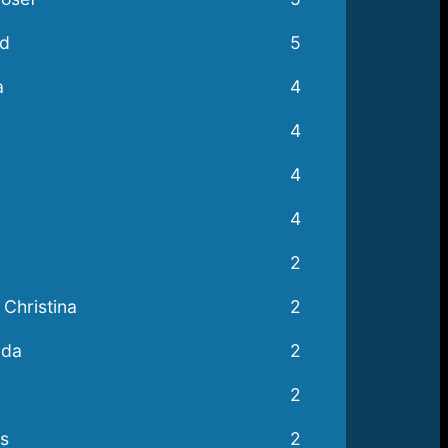
ed
5
a
4
4
4
4
2
Christina
2
rda
2
2
s
2