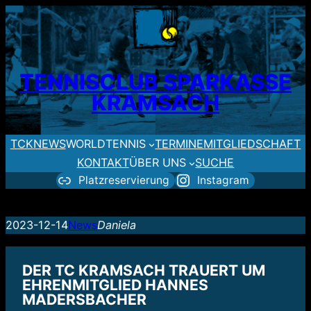
Zum
Inhalt
springen
TENNISCLUB SPARKASSE
KRAMSACH
TCK
NEWS
WORLDTENNIS
TERMINE
MITGLIEDSCHAFT
KONTAKT
ÜBER UNS
SUCHE
Platzreservierung
Instagram
2023-12-14
News
Daniela
DER TC KRAMSACH TRAUERT UM
EHRENMITGLIED HANNES
MADERSBACHER