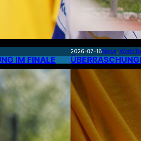
2026-07-16
News
, 
WorldTe
NG IM FINALE
ÜBERRASCHUNGE