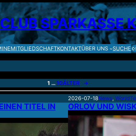
SCLUB SPARKASSE
MINE
MITGLIEDSCHAFT
KONTAKT
ÜBER UNS
SUCHE
1
…
10
ÄLTER
→
2026-07-18
News
, 
WorldTe
INEN TITEL IN
ORLOV UND WISK