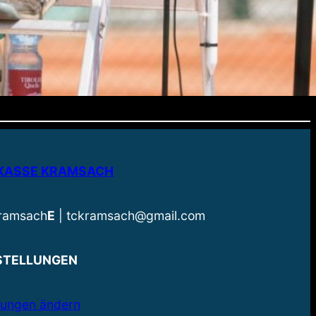
RKASSE KRAMSACH
Kramsach
E
| tckramsach@gmail.com
STELLUNGEN
llungen ändern