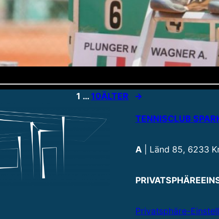
1
…
10
ÄLTER
→
TENNISCLUB SPA
A
| Länd 85, 6233 
PRIVATSPHÄREEIN
Privatsphäre-Einste