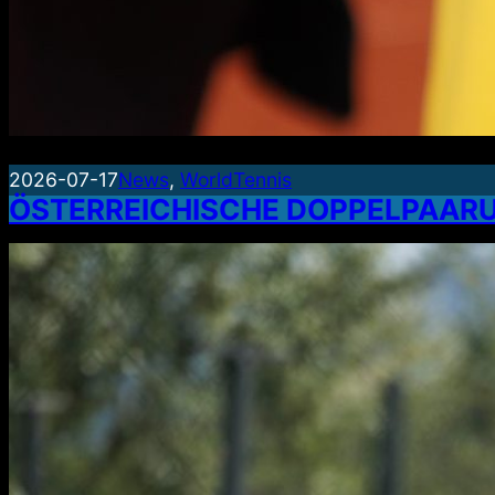
2026-07-17
News
, 
WorldTennis
ÖSTERREICHISCHE DOPPELPAARU