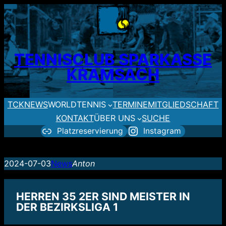
Zum
Inhalt
springen
TENNISCLUB SPARKASSE
KRAMSACH
TCK
NEWS
WORLDTENNIS
TERMINE
MITGLIEDSCHAFT
KONTAKT
ÜBER UNS
SUCHE
Platzreservierung
Instagram
2024-07-03
News
Anton
HERREN 35 2ER SIND MEISTER IN
DER BEZIRKSLIGA 1