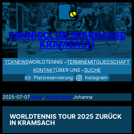
Zum
Inhalt
springen
TENNISCLUB SPARKASSE
KRAMSACH
TCK
NEWS
WORLDTENNIS
TERMINE
MITGLIEDSCHAFT
KONTAKT
ÜBER UNS
SUCHE
Platzreservierung
Instagram
2025-07-07
News
, 
WorldTennis
Johanna
WORLDTENNIS TOUR 2025 ZURÜCK
IN KRAMSACH